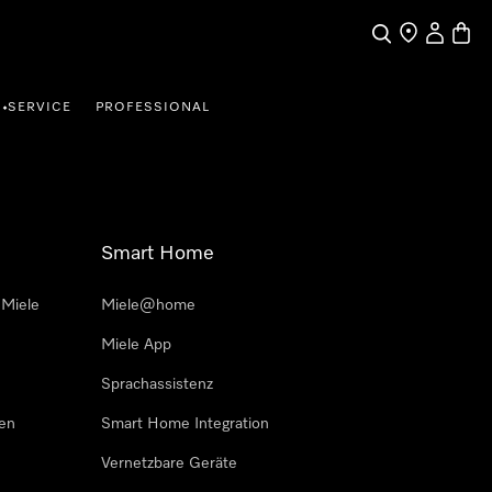
Suche
Händler finde
Mein Kun
Waren
SERVICE
PROFESSIONAL
•
Smart Home
 Miele
Miele@home
Miele App
Sprachassistenz
sen
Smart Home Integration
Vernetzbare Geräte