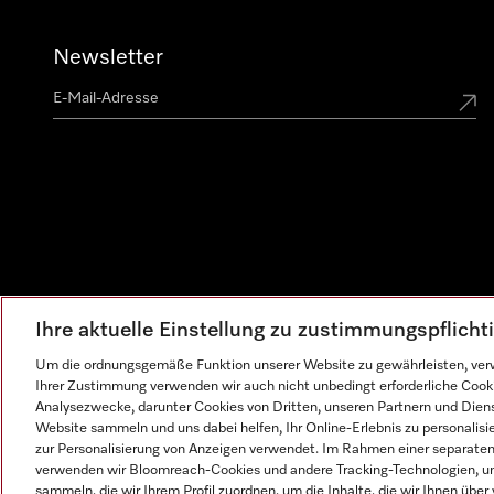
Newsletter
Ihre aktuelle Einstellung zu zustimmungspflich
Um die ordnungsgemäße Funktion unserer Website zu gewährleisten, verw
Ihrer Zustimmung verwenden wir auch nicht unbedingt erforderliche Cook
Analysezwecke, darunter Cookies von Dritten, unseren Partnern und Dienst
Website sammeln und uns dabei helfen, Ihr Online-Erlebnis zu personalis
zur Personalisierung von Anzeigen verwendet. Im Rahmen einer separaten E
verwenden wir Bloomreach-Cookies und andere Tracking-Technologien, um
sammeln, die wir Ihrem Profil zuordnen, um die Inhalte, die wir Ihnen übe