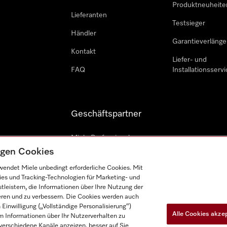
Produktneuheite
Lieferanten
Testsieger
Händler
Garantieverlänge
Kontakt
Liefer- und
FAQ
Installationsservi
Geschäftspartner
Miele Professional
tigen Cookies
Professioneller Reparateur
endet Miele unbedingt erforderliche Cookies. Mit
Miele Marine
ies und Tracking-Technologien für Marketing- und
leistern, die Informationen über Ihre Nutzung der
Architekten und Bauträger
ieren und zu verbessern. Die Cookies werden auch
inwilligung („Vollständige Personalisierung“)
Alle Cookies akze
 Informationen über Ihr Nutzerverhalten zu
r verschiedene Kanäle anzeigen, besser auf Sie