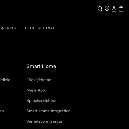
Suche
Händler finde
Mein Kun
Waren
SERVICE
PROFESSIONAL
•
Smart Home
 Miele
Miele@home
Miele App
Sprachassistenz
sen
Smart Home Integration
Vernetzbare Geräte