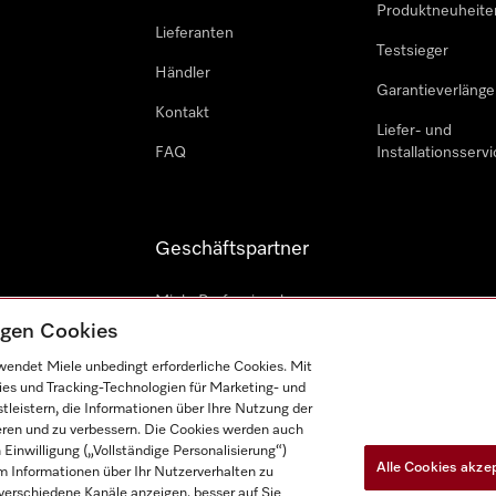
Produktneuheite
Lieferanten
Testsieger
Händler
Garantieverlänge
Kontakt
Liefer- und
FAQ
Installationsservi
Geschäftspartner
Miele Professional
tigen Cookies
Professioneller Reparateur
endet Miele unbedingt erforderliche Cookies. Mit
Miele Marine
ies und Tracking-Technologien für Marketing- und
leistern, die Informationen über Ihre Nutzung der
Architekten und Bauträger
ieren und zu verbessern. Die Cookies werden auch
inwilligung („Vollständige Personalisierung“)
Alle Cookies akze
 Informationen über Ihr Nutzerverhalten zu
r verschiedene Kanäle anzeigen, besser auf Sie