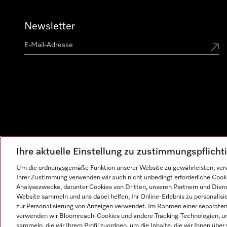
Newsletter
Ihre aktuelle Einstellung zu zustimmungspflich
Um die ordnungsgemäße Funktion unserer Website zu gewährleisten, verw
Ihrer Zustimmung verwenden wir auch nicht unbedingt erforderliche Cook
Analysezwecke, darunter Cookies von Dritten, unseren Partnern und Dienst
Website sammeln und uns dabei helfen, Ihr Online-Erlebnis zu personalis
zur Personalisierung von Anzeigen verwendet. Im Rahmen einer separaten E
verwenden wir Bloomreach-Cookies und andere Tracking-Technologien, um
sammeln, die wir Ihrem Profil zuordnen, um die Inhalte, die wir Ihnen übe