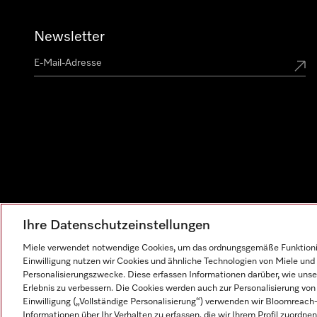
Newsletter
Ihre Datenschutzeinstellungen
Miele verwendet notwendige Cookies, um das ordnungsgemäße Funktionier
Einwilligung nutzen wir Cookies und ähnliche Technologien von Miele und 
Personalisierungszwecke. Diese erfassen Informationen darüber, wie unser
Erlebnis zu verbessern. Die Cookies werden auch zur Personalisierung v
Einwilligung („Vollständige Personalisierung“) verwenden wir Bloomreac
Informationen über Ihr Verhalten zu erfassen, die wir Ihrem Profil zuordnen