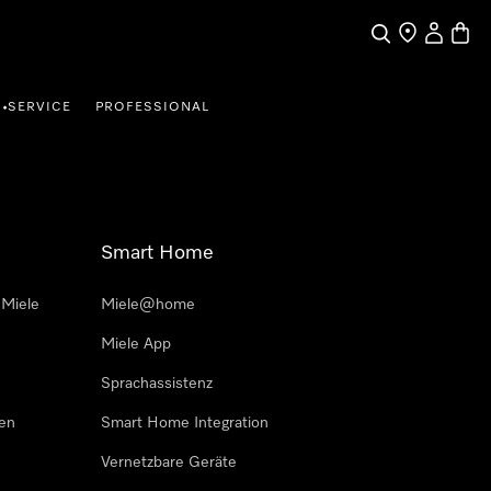
Suche
Händler finde
Mein Kun
Waren
SERVICE
PROFESSIONAL
•
Smart Home
 Miele
Miele@home
Miele App
Sprachassistenz
sen
Smart Home Integration
Vernetzbare Geräte