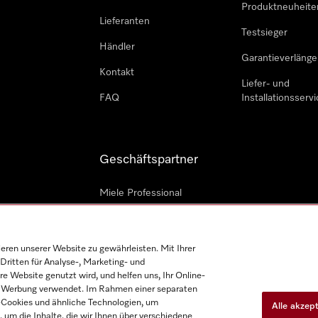
Produktneuheite
Lieferanten
Testsieger
Händler
Garantieverlänge
Kontakt
Liefer- und
FAQ
Installationsservi
Geschäftspartner
Miele Professional
Professioneller Reparateur
Miele Marine
en unserer Website zu gewährleisten. Mit Ihrer
Dritten für Analyse-, Marketing- und
Architekten und Bauträger
e Website genutzt wird, und helfen uns, Ihr Online-
on Werbung verwendet. Im Rahmen einer separaten
h-Cookies und ähnliche Technologien, um
Alle akzep
, um die Inhalte, die wir Ihnen über verschiedene