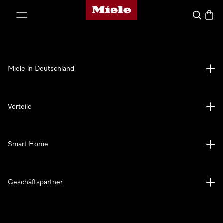
Miele-Homepage
nhalt springen
Suche
Waren
Miele in Deutschland
Vorteile
Smart Home
Geschäftspartner