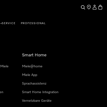
Suche
Händler finde
Mein Kun
Waren
SERVICE
PROFESSIONAL
•
Smart Home
 Miele
Miele@home
Miele App
Sprachassistenz
sen
Smart Home Integration
Vernetzbare Geräte