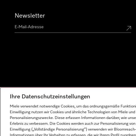
Newsletter
Ihre Datenschutzeinstellungen
Miele verwendet notwendige Cookies, um das ordnungsgemäße Funktionier
Einwilligung nutzen wir Cookies und ähnliche Technologien von Miele und 
Personalisierungszwecke. Diese erfassen Informationen darüber, wie unser
Erlebnis zu verbessern. Die Cookies werden auch zur Personalisierung v
Einwilligung („Vollständige Personalisierung“) verwenden wir Bloomreac
Informationen über Ihr Verhalten zu erfassen, die wir Ihrem Profil zuordnen