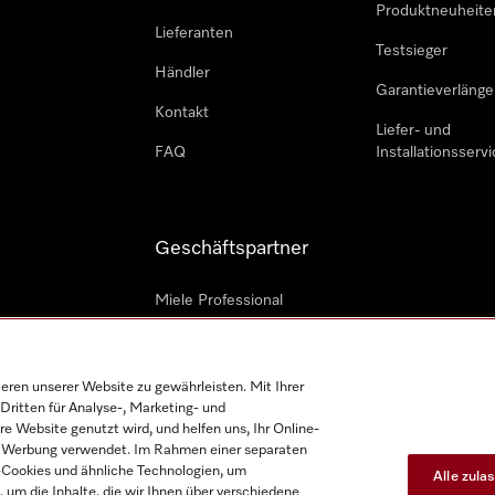
Produktneuheite
Lieferanten
Testsieger
Händler
Garantieverlänge
Kontakt
Liefer- und
FAQ
Installationsservi
Geschäftspartner
Miele Professional
Professioneller Reparateur
Miele Marine
en unserer Website zu gewährleisten. Mit Ihrer
Dritten für Analyse-, Marketing- und
Architekten und Bauträger
e Website genutzt wird, und helfen uns, Ihr Online-
on Werbung verwendet. Im Rahmen einer separaten
h-Cookies und ähnliche Technologien, um
Alle zula
, um die Inhalte, die wir Ihnen über verschiedene