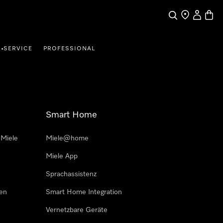
Suche
Händler finde
Mein Kun
Waren
SERVICE
PROFESSIONAL
•
Smart Home
 Miele
Miele@home
Miele App
Sprachassistenz
sen
Smart Home Integration
Vernetzbare Geräte