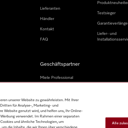
Produktneuheite
Lieferanten
Testsieger
Händler
Garantieverlänge
Kontakt
Liefer- und
FAQ
Installationsservi
Geschäftspartner
Miele Professional
Professioneller Reparateur
Miele Marine
en unserer Website zu gewährleisten. Mit Ihrer
Dritten für Analyse-, Marketing- und
Architekten und Bauträger
e Website genutzt wird, und helfen uns, Ihr Online-
on Werbung verwendet. Im Rahmen einer separaten
h-Cookies und ähnliche Technologien, um
Alle zula
, um die Inhalte, die wir Ihnen über verschiedene