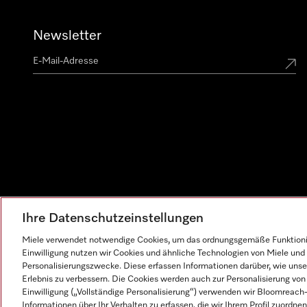
Newsletter
Ihre Datenschutzeinstellungen
Miele verwendet notwendige Cookies, um das ordnungsgemäße Funktionier
Einwilligung nutzen wir Cookies und ähnliche Technologien von Miele und 
Personalisierungszwecke. Diese erfassen Informationen darüber, wie unser
Erlebnis zu verbessern. Die Cookies werden auch zur Personalisierung v
Einwilligung („Vollständige Personalisierung“) verwenden wir Bloomreac
Informationen über Ihr Verhalten zu erfassen, die wir Ihrem Profil zuordnen