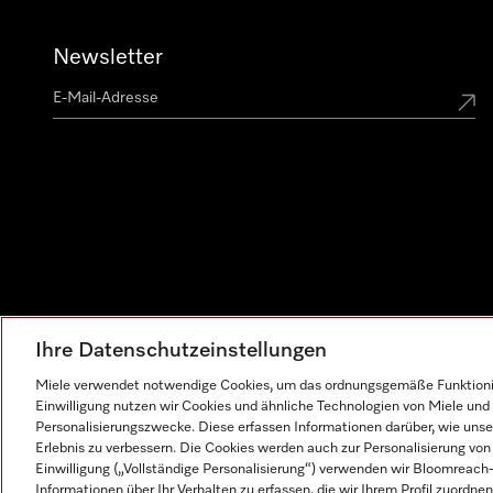
Newsletter
Ihre Datenschutzeinstellungen
Miele verwendet notwendige Cookies, um das ordnungsgemäße Funktionier
Einwilligung nutzen wir Cookies und ähnliche Technologien von Miele und 
Personalisierungszwecke. Diese erfassen Informationen darüber, wie unser
Erlebnis zu verbessern. Die Cookies werden auch zur Personalisierung v
Einwilligung („Vollständige Personalisierung“) verwenden wir Bloomreac
Informationen über Ihr Verhalten zu erfassen, die wir Ihrem Profil zuordnen