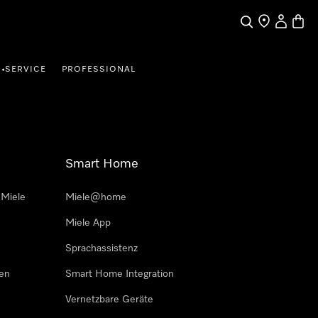
Suche
Händler finde
Mein Kun
Waren
SERVICE
PROFESSIONAL
•
Smart Home
 Miele
Miele@home
Miele App
Sprachassistenz
sen
Smart Home Integration
Vernetzbare Geräte