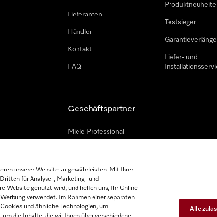
Produktneuheite
Lieferanten
Testsieger
Händler
Garantieverlänge
Kontakt
Liefer- und
FAQ
Installationsservi
Geschäftspartner
Miele Professional
Professioneller Reparateur
Miele Marine
en unserer Website zu gewährleisten. Mit Ihrer
Dritten für Analyse-, Marketing- und
Architekten und Bauträger
e Website genutzt wird, und helfen uns, Ihr Online-
on Werbung verwendet. Im Rahmen einer separaten
h-Cookies und ähnliche Technologien, um
Alle zula
, um die Inhalte, die wir Ihnen über verschiedene