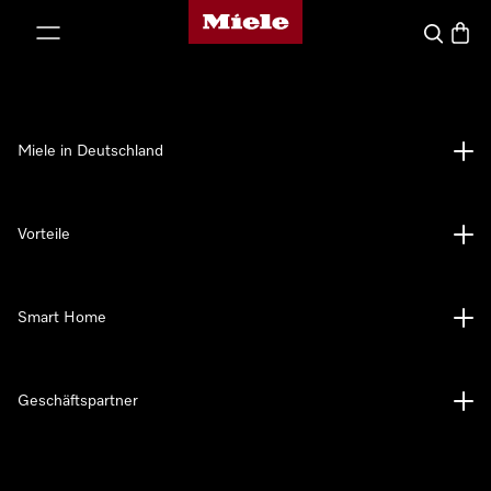
Miele-Homepage
nhalt springen
Suche
Waren
Miele in Deutschland
Vorteile
Smart Home
Geschäftspartner