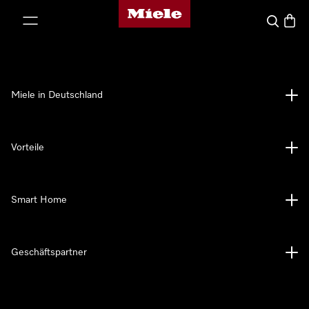
Miele-Homepage
nhalt springen
Suche
Waren
Miele in Deutschland
Vorteile
Smart Home
Geschäftspartner