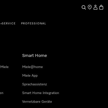
Suche
Händler finde
Mein Kun
Waren
SERVICE
PROFESSIONAL
•
Smart Home
 Miele
Miele@home
Miele App
Sprachassistenz
sen
Smart Home Integration
Vernetzbare Geräte