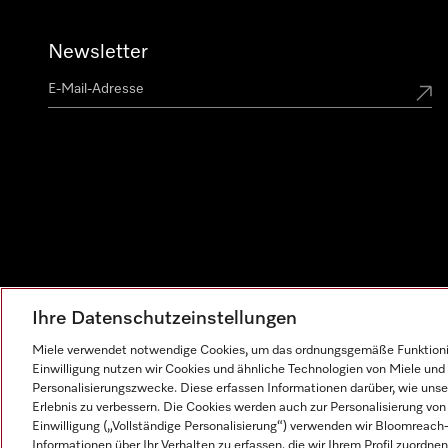
Newsletter
Ihre Datenschutzeinstellungen
Miele verwendet notwendige Cookies, um das ordnungsgemäße Funktionier
Einwilligung nutzen wir Cookies und ähnliche Technologien von Miele und 
Personalisierungszwecke. Diese erfassen Informationen darüber, wie unser
Erlebnis zu verbessern. Die Cookies werden auch zur Personalisierung v
Einwilligung („Vollständige Personalisierung“) verwenden wir Bloomreac
Informationen über Ihr Verhalten zu erfassen, die wir Ihrem Profil zuordnen