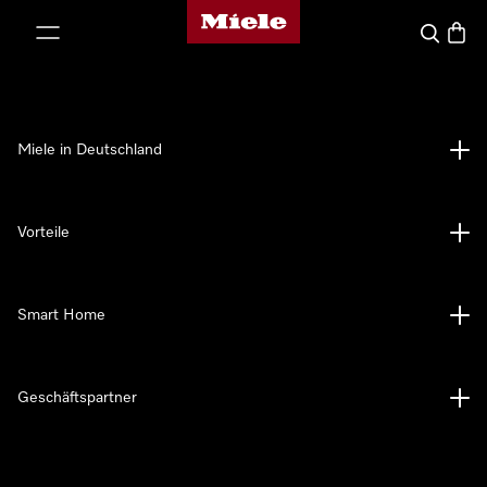
Miele-Homepage
nhalt springen
Suche
Waren
Miele in Deutschland
Vorteile
Smart Home
Geschäftspartner