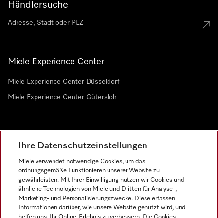
Händlersuche
Miele Experience Center
Miele Experience Center Düsseldorf
Miele Experience Center Gütersloh
Newsletter
Ihre Datenschutzeinstellungen
Miele verwendet notwendige Cookies, um das
ordnungsgemäße Funktionieren unserer Website zu
gewährleisten. Mit Ihrer Einwilligung nutzen wir Cookies und
ähnliche Technologien von Miele und Dritten für Analyse-,
Marketing- und Personalisierungszwecke. Diese erfassen
Informationen darüber, wie unsere Website genutzt wird, und
helfen uns, Ihr Online-Erlebnis zu verbessern. Die Cookies