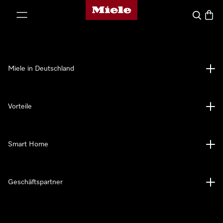
Miele-Homepage
nhalt springen
Suche
Waren
Miele in Deutschland
Vorteile
Smart Home
Geschäftspartner