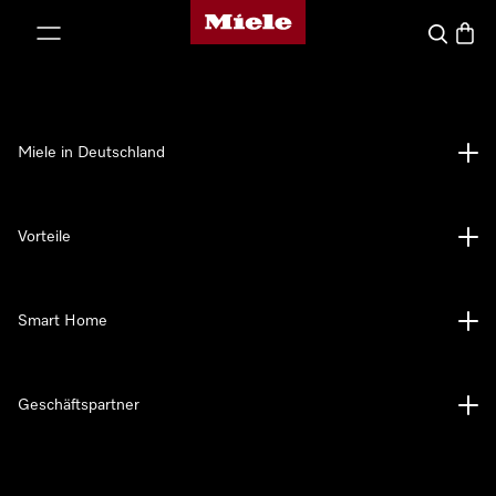
Miele-Homepage
nhalt springen
Suche
Waren
Miele in Deutschland
Vorteile
Smart Home
Geschäftspartner