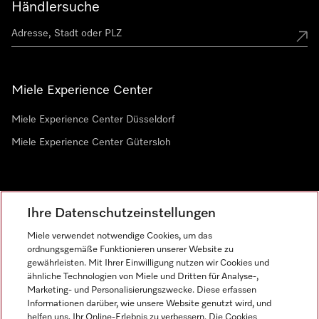
Händlersuche
Miele Experience Center
Miele Experience Center Düsseldorf
Miele Experience Center Gütersloh
Newsletter
Ihre Datenschutzeinstellungen
Miele verwendet notwendige Cookies, um das
ordnungsgemäße Funktionieren unserer Website zu
gewährleisten. Mit Ihrer Einwilligung nutzen wir Cookies und
ähnliche Technologien von Miele und Dritten für Analyse-,
Marketing- und Personalisierungszwecke. Diese erfassen
Informationen darüber, wie unsere Website genutzt wird, und
helfen uns, Ihr Online-Erlebnis zu verbessern. Die Cookies