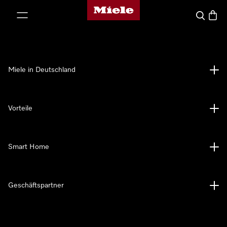
Miele-Homepage
nhalt springen
Suche
Waren
Miele in Deutschland
Vorteile
Smart Home
Geschäftspartner