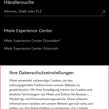
Händlersuche
Miele Experience Center
Miele Experience Center Düsseldorf
Miele Experience Center Gütersloh
Newsletter
Ihre Datenschutzeinstellungen
Miele verwendet notwendige Cookies, um das
ordnungsgemäße Funktionieren unserer Website zu
gewährleisten. Mit Ihrer Einwilligung nutzen wir Cookies und
ähnliche Technologien von Miele und Dritten für Analyse-,
Marketing- und Personalisierungszwecke. Diese erfassen
Informationen darüber, wie unsere Website genutzt wird, und
helfen uns, Ihr Online-Erlebnis zu verbessern. Die Cookies