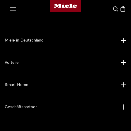
Miele-Homepage
nhalt springen
Suche
Waren
Miele in Deutschland
Vorteile
Smart Home
Geschäftspartner