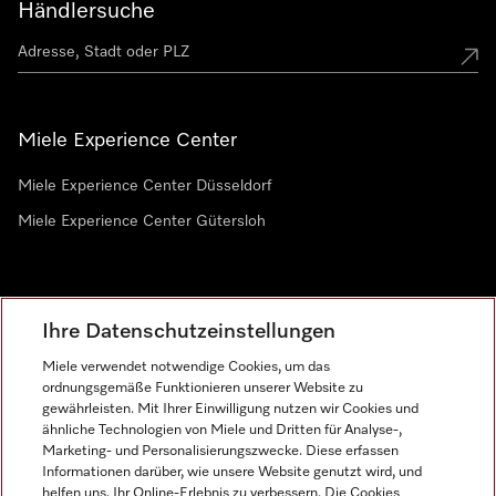
Händlersuche
Miele Experience Center
Miele Experience Center Düsseldorf
Miele Experience Center Gütersloh
Newsletter
Ihre Datenschutzeinstellungen
Miele verwendet notwendige Cookies, um das
ordnungsgemäße Funktionieren unserer Website zu
gewährleisten. Mit Ihrer Einwilligung nutzen wir Cookies und
ähnliche Technologien von Miele und Dritten für Analyse-,
Marketing- und Personalisierungszwecke. Diese erfassen
Informationen darüber, wie unsere Website genutzt wird, und
helfen uns, Ihr Online-Erlebnis zu verbessern. Die Cookies