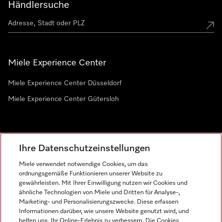
Händlersuche
Miele Experience Center
Miele Experience Center Düsseldorf
Miele Experience Center Gütersloh
Newsletter
Ihre Datenschutzeinstellungen
Miele verwendet notwendige Cookies, um das
ordnungsgemäße Funktionieren unserer Website zu
gewährleisten. Mit Ihrer Einwilligung nutzen wir Cookies und
ähnliche Technologien von Miele und Dritten für Analyse-,
Marketing- und Personalisierungszwecke. Diese erfassen
Informationen darüber, wie unsere Website genutzt wird, und
helfen uns, Ihr Online-Erlebnis zu verbessern. Die Cookies