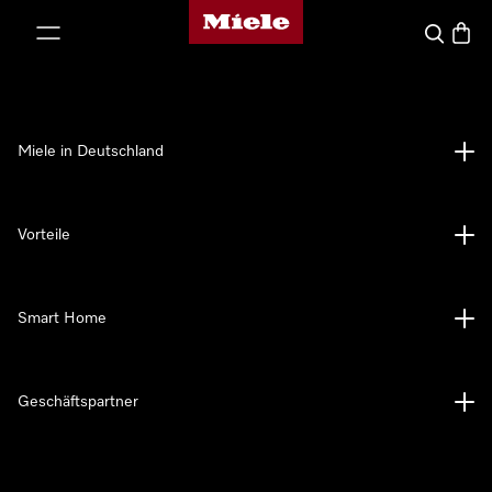
Miele-Homepage
nhalt springen
Suche
Waren
Miele in Deutschland
Vorteile
Smart Home
Geschäftspartner