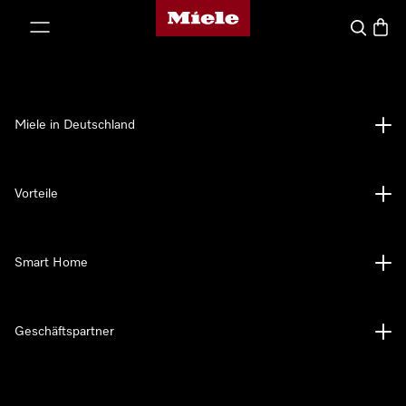
Miele-Homepage
nhalt springen
Suche
Waren
Miele in Deutschland
Vorteile
Smart Home
Geschäftspartner