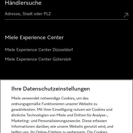
Händlersuche
Miele Experience Center
Miele Experience Center Düsseldorf
Miele Experience Center Gütersloh
Newsletter
Ihre Datenschutzeinstellungen
Miele verwendet notwendige Cookies, um das
ordnungsgemäße Funktionieren unserer Website zu
gewährleisten. Mit Ihrer Einwilligung nutzen wir Cookies und
ähnliche Technologien von Miele und Dritten für Analyse-,
Marketing- und Personalisierungszwecke. Diese erfassen
Informationen darüber, wie unsere Website genutzt wird, und
helfen uns, Ihr Online-Erlebnis zu verbessern. Die Cookies