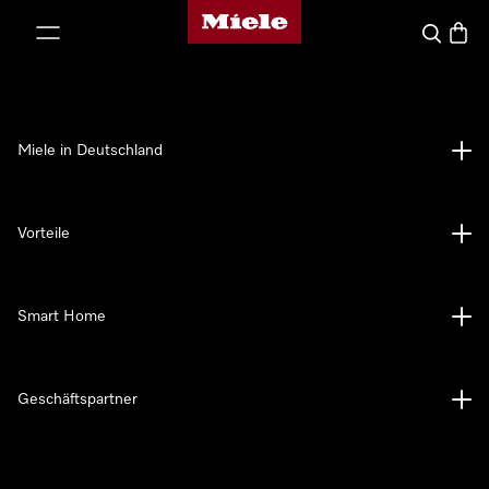
Miele-Homepage
nhalt springen
Suche
Waren
Miele in Deutschland
Vorteile
Smart Home
Geschäftspartner