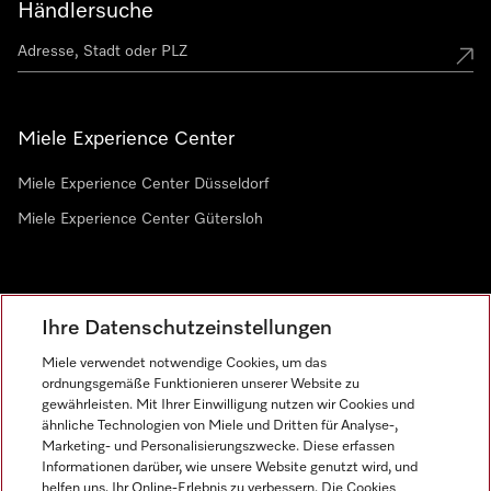
Händlersuche
Miele Experience Center
Miele Experience Center Düsseldorf
Miele Experience Center Gütersloh
Newsletter
Ihre Datenschutzeinstellungen
Miele verwendet notwendige Cookies, um das
ordnungsgemäße Funktionieren unserer Website zu
gewährleisten. Mit Ihrer Einwilligung nutzen wir Cookies und
ähnliche Technologien von Miele und Dritten für Analyse-,
Marketing- und Personalisierungszwecke. Diese erfassen
Informationen darüber, wie unsere Website genutzt wird, und
helfen uns, Ihr Online-Erlebnis zu verbessern. Die Cookies