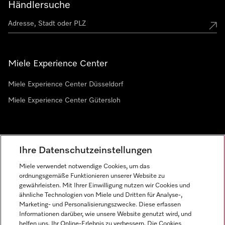
Händlersuche
Miele Experience Center
Miele Experience Center Düsseldorf
Miele Experience Center Gütersloh
Newsletter
Ihre Datenschutzeinstellungen
Miele verwendet notwendige Cookies, um das
ordnungsgemäße Funktionieren unserer Website zu
gewährleisten. Mit Ihrer Einwilligung nutzen wir Cookies und
ähnliche Technologien von Miele und Dritten für Analyse-,
Marketing- und Personalisierungszwecke. Diese erfassen
Informationen darüber, wie unsere Website genutzt wird, und
helfen uns, Ihr Online-Erlebnis zu verbessern. Die Cookies