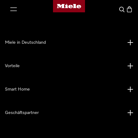
Miele-Homepage
nhalt springen
Suche
Waren
Miele in Deutschland
Vorteile
Smart Home
Geschäftspartner