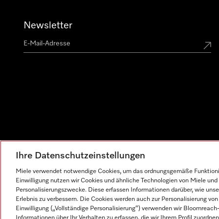
Newsletter
Ihre Datenschutzeinstellungen
Miele verwendet notwendige Cookies, um das ordnungsgemäße Funktionier
Einwilligung nutzen wir Cookies und ähnliche Technologien von Miele und 
Personalisierungszwecke. Diese erfassen Informationen darüber, wie unser
Erlebnis zu verbessern. Die Cookies werden auch zur Personalisierung v
Einwilligung („Vollständige Personalisierung“) verwenden wir Bloomreac
Informationen über Ihr Verhalten zu erfassen, die wir Ihrem Profil zuordnen