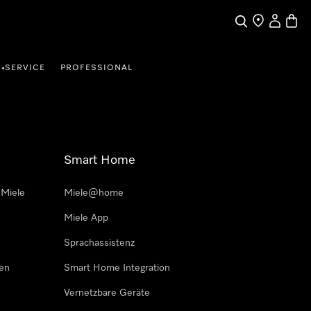
Suche
Händler finde
Mein Kun
Waren
SERVICE
PROFESSIONAL
•
Smart Home
 Miele
Miele@home
Miele App
Sprachassistenz
sen
Smart Home Integration
Vernetzbare Geräte