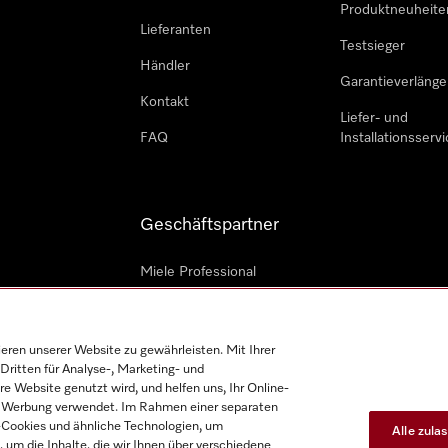
Produktneuheite
Lieferanten
Testsieger
Händler
Garantieverlänge
Kontakt
Liefer- und
FAQ
Installationsservi
Geschäftspartner
Miele Professional
Professioneller Reparateur
Miele Marine
en unserer Website zu gewährleisten. Mit Ihrer
Dritten für Analyse-, Marketing- und
Architekten und Bauträger
e Website genutzt wird, und helfen uns, Ihr Online-
on Werbung verwendet. Im Rahmen einer separaten
h-Cookies und ähnliche Technologien, um
Alle zula
, um die Inhalte, die wir Ihnen über verschiedene