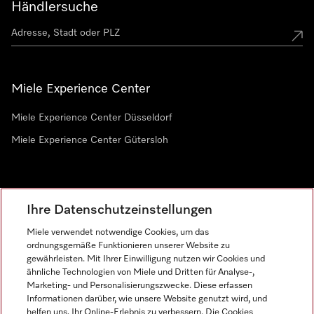
Händlersuche
Miele Experience Center
Miele Experience Center Düsseldorf
Miele Experience Center Gütersloh
Newsletter
Ihre Datenschutzeinstellungen
Miele verwendet notwendige Cookies, um das
ordnungsgemäße Funktionieren unserer Website zu
gewährleisten. Mit Ihrer Einwilligung nutzen wir Cookies und
ähnliche Technologien von Miele und Dritten für Analyse-,
Marketing- und Personalisierungszwecke. Diese erfassen
Informationen darüber, wie unsere Website genutzt wird, und
helfen uns, Ihr Online-Erlebnis zu verbessern. Die Cookies