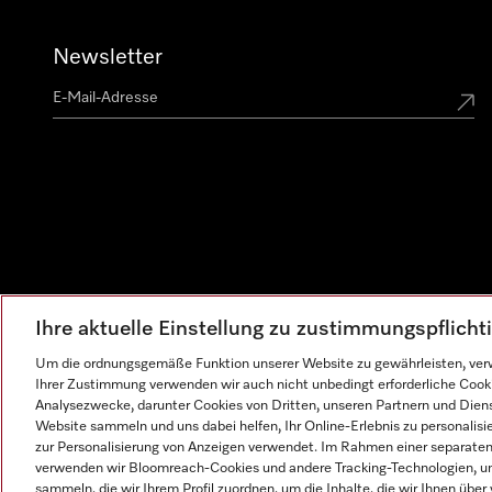
Newsletter
Ihre aktuelle Einstellung zu zustimmungspflich
Um die ordnungsgemäße Funktion unserer Website zu gewährleisten, verw
Ihrer Zustimmung verwenden wir auch nicht unbedingt erforderliche Cook
Analysezwecke, darunter Cookies von Dritten, unseren Partnern und Dienst
Website sammeln und uns dabei helfen, Ihr Online-Erlebnis zu personalis
zur Personalisierung von Anzeigen verwendet. Im Rahmen einer separaten E
verwenden wir Bloomreach-Cookies und andere Tracking-Technologien, um
sammeln, die wir Ihrem Profil zuordnen, um die Inhalte, die wir Ihnen übe