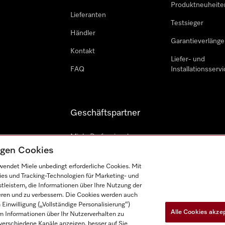
Produktneuheite
Lieferanten
Testsieger
Händler
Garantieverlänge
Kontakt
Liefer- und
FAQ
Installationsservi
Geschäftspartner
Miele Professional
tigen Cookies
Professioneller Reparateur
endet Miele unbedingt erforderliche Cookies. Mit
Miele Marine
ies und Tracking-Technologien für Marketing- und
leistern, die Informationen über Ihre Nutzung der
Architekten und Bauträger
ieren und zu verbessern. Die Cookies werden auch
inwilligung („Vollständige Personalisierung“)
Alle Cookies akze
 Informationen über Ihr Nutzerverhalten zu
r verschiedene Kanäle anzeigen, besser auf Sie