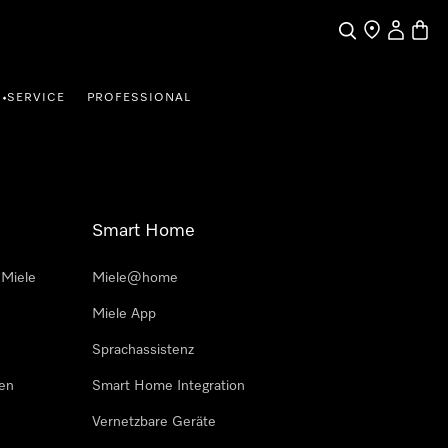
Suche
Händler finde
Mein Kun
Waren
SERVICE
PROFESSIONAL
•
Smart Home
 Miele
Miele@home
Miele App
Sprachassistenz
sen
Smart Home Integration
Vernetzbare Geräte