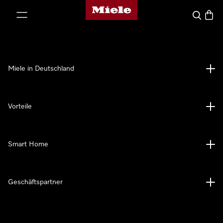
Miele-Homepage
nhalt springen
Suche
Waren
Miele in Deutschland
Vorteile
Smart Home
Geschäftspartner