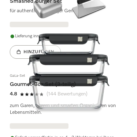
Smashed Burger Set
für authentischen Burger Genuss.
Lieferung innerhalb von 5-7 Werktagen
HINZUFÜGEN
GaLa-Set
Gourmet-Box Set (3-teilig)
4.8
(144 Bewertungen)
4.8 von 5 Sternen
zum Garen, Lagern und smarten Organisieren von
Lebensmitteln.