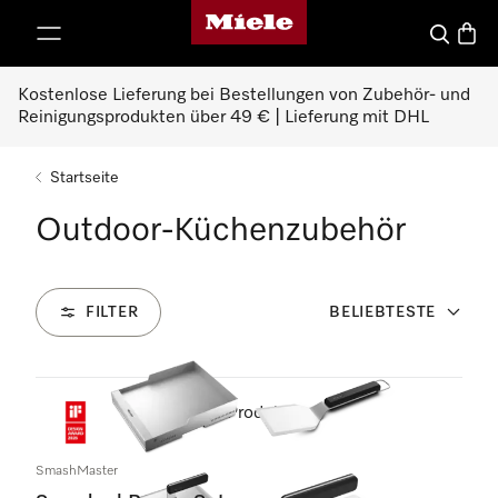
Miele-Homepage
nhalt springen
Suche
Waren
Kostenlose Lieferung bei Bestellungen von Zubehör- und
Reinigungsprodukten über 49 € | Lieferung mit DHL
Startseite
Outdoor-Küchenzubehör
FILTER
BELIEBTESTE
65
Produkte
SmashMaster