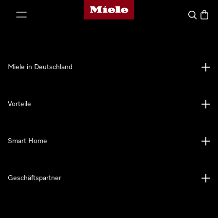
Miele-Homepage
nhalt springen
Suche
Waren
Miele in Deutschland
Vorteile
Smart Home
Geschäftspartner