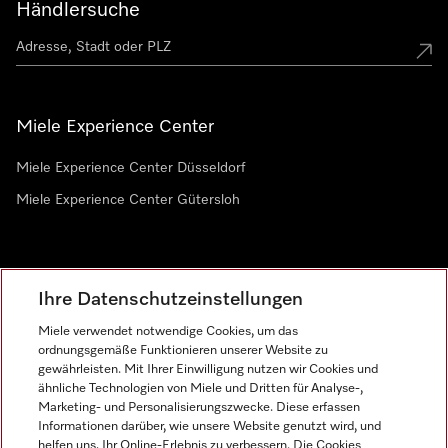
Händlersuche
Miele Experience Center
Miele Experience Center Düsseldorf
Miele Experience Center Gütersloh
Newsletter
Ihre Datenschutzeinstellungen
Miele verwendet notwendige Cookies, um das
ordnungsgemäße Funktionieren unserer Website zu
gewährleisten. Mit Ihrer Einwilligung nutzen wir Cookies und
ähnliche Technologien von Miele und Dritten für Analyse-,
Marketing- und Personalisierungszwecke. Diese erfassen
Informationen darüber, wie unsere Website genutzt wird, und
helfen uns, Ihr Online-Erlebnis zu verbessern. Die Cookies