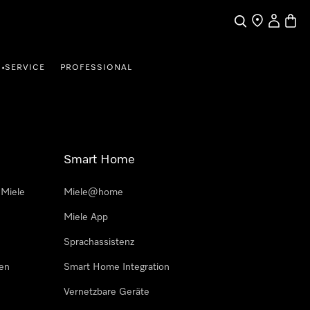
Suche
Händler finde
Mein Kun
Waren
SERVICE
PROFESSIONAL
•
Smart Home
 Miele
Miele@home
Miele App
Sprachassistenz
sen
Smart Home Integration
Vernetzbare Geräte