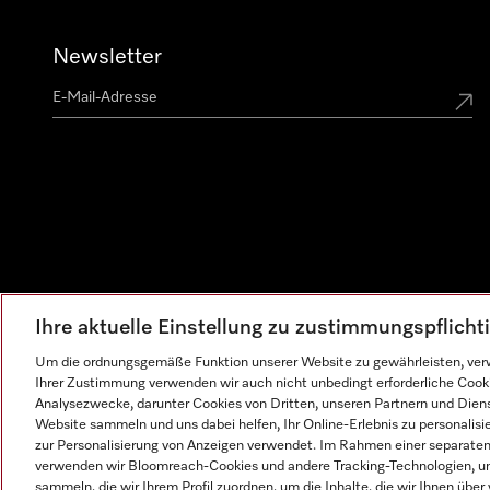
Newsletter
Ihre aktuelle Einstellung zu zustimmungspflich
Um die ordnungsgemäße Funktion unserer Website zu gewährleisten, verw
Ihrer Zustimmung verwenden wir auch nicht unbedingt erforderliche Cook
Analysezwecke, darunter Cookies von Dritten, unseren Partnern und Dienst
Website sammeln und uns dabei helfen, Ihr Online-Erlebnis zu personalis
zur Personalisierung von Anzeigen verwendet. Im Rahmen einer separaten E
verwenden wir Bloomreach-Cookies und andere Tracking-Technologien, um
sammeln, die wir Ihrem Profil zuordnen, um die Inhalte, die wir Ihnen übe