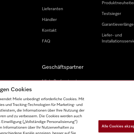
Produktneuheite
Lieferanten
Testsieger
Händler
Garantieverlänge
Kontakt
Liefer- und
FAQ
Installationsservi
Geschäftspartner
Miele Professional
tigen Cookies
Professioneller Reparateur
endet Miele unbedingt erforderliche Cookies. Mit
Miele Marine
ies und Tracking-Technologien für Marketing- und
leistern, die Informationen über Ihre Nutzung der
Architekten und Bauträger
ieren und zu verbessern. Die Cookies werden auch
inwilligung („Vollständige Personalisierung“)
Alle Cookies akze
 Informationen über Ihr Nutzerverhalten zu
r verschiedene Kanäle anzeigen, besser auf Sie