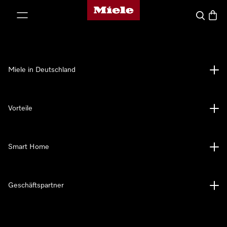
Miele-Homepage
nhalt springen
Suche
Waren
Miele in Deutschland
Vorteile
Smart Home
Geschäftspartner