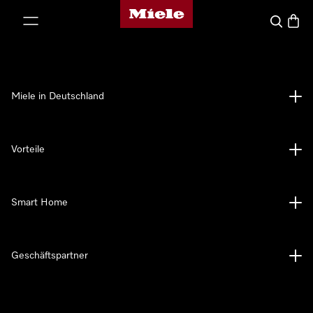
Miele-Homepage
nhalt springen
Suche
Waren
Miele in Deutschland
Vorteile
Smart Home
Geschäftspartner