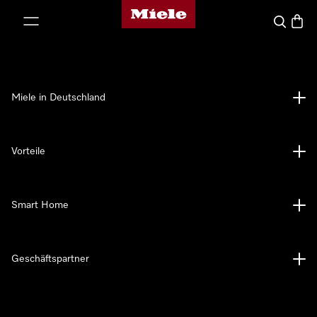
Miele-Homepage
nhalt springen
Suche
Waren
Miele in Deutschland
Vorteile
Smart Home
Geschäftspartner