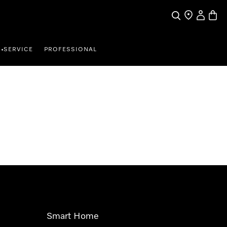
Suche
Händler finde
Mein Kun
Waren
SERVICE
PROFESSIONAL
•
Smart Home