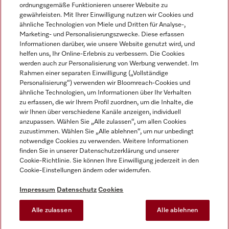
ordnungsgemäße Funktionieren unserer Website zu
gewährleisten. Mit Ihrer Einwilligung nutzen wir Cookies und
ähnliche Technologien von Miele und Dritten für Analyse-,
Marketing- und Personalisierungszwecke. Diese erfassen
Informationen darüber, wie unsere Website genutzt wird, und
helfen uns, Ihr Online-Erlebnis zu verbessern. Die Cookies
Miele auf Instagram
Miele auf Facebook
Miele auf Youtube
werden auch zur Personalisierung von Werbung verwendet. Im
Rahmen einer separaten Einwilligung („Vollständige
Personalisierung“) verwenden wir Bloomreach-Cookies und
ähnliche Technologien, um Informationen über Ihr Verhalten
zu erfassen, die wir Ihrem Profil zuordnen, um die Inhalte, die
wir Ihnen über verschiedene Kanäle anzeigen, individuell
Impressum
anzupassen. Wählen Sie „Alle zulassen“, um allen Cookies
zuzustimmen. Wählen Sie „Alle ablehnen“, um nur unbedingt
AGB
notwendige Cookies zu verwenden. Weitere Informationen
Datenschutz
finden Sie in unserer Datenschutzerklärung und unserer
Nutzungsbedingungen
Cookie-Richtlinie. Sie können Ihre Einwilligung jederzeit in den
Cookie-Einstellungen ändern oder widerrufen.
Barrierefreiheitserklärung
EU-Gesetzen über digitale Dienste
Impressum
Datenschutz
Cookies
Widerrufsantrag
Alle zulassen
Alle ablehnen
Cookie-Einstellungen