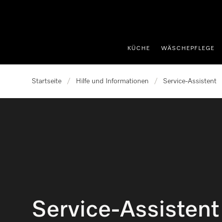
nhalt springen
KÜCHE
WÄSCHEPFLEGE
Startseite
/
Hilfe und Informationen
/
Service-Assistent
Service-Assistent