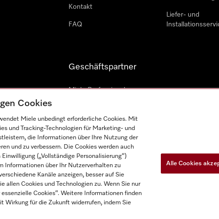
Kontakt
Liefer- und
FAQ
Installationsservi
Geschäftspartner
Miele Professional
tigen Cookies
Professioneller Reparateur
endet Miele unbedingt erforderliche Cookies. Mit
Miele Marine
ies und Tracking-Technologien für Marketing- und
leistern, die Informationen über Ihre Nutzung der
Architekten und Bauträger
ieren und zu verbessern. Die Cookies werden auch
inwilligung („Vollständige Personalisierung“)
Alle Cookies akze
 Informationen über Ihr Nutzerverhalten zu
r verschiedene Kanäle anzeigen, besser auf Sie
e allen Cookies und Technologien zu. Wenn Sie nur
essenzielle Cookies“. Weitere Informationen finden
it Wirkung für die Zukunft widerrufen, indem Sie
n
Barrierefreiheitserklärung
EU-Gesetzen über digitale Dienste