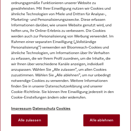
ordnungsgemäße Funktionieren unserer Website zu
gewährleisten. Mit Ihrer Einwilligung nutzen wir Cookies und
ähnliche Technologien von Miele und Dritten für Analyse-,
Marketing- und Personalisierungszwecke. Diese erfassen
Informationen darüber, wie unsere Website genutzt wird, und
helfen uns, Ihr Online-Erlebnis zu verbessern. Die Cookies
Miele auf Instagram
Miele auf Facebook
Miele auf Youtube
werden auch zur Personalisierung von Werbung verwendet. Im
Rahmen einer separaten Einwilligung („Vollständige
Personalisierung“) verwenden wir Bloomreach-Cookies und
ähnliche Technologien, um Informationen über Ihr Verhalten
zu erfassen, die wir Ihrem Profil zuordnen, um die Inhalte, die
wir Ihnen über verschiedene Kanäle anzeigen, individuell
Impressum
anzupassen. Wählen Sie „Alle zulassen“, um allen Cookies
zuzustimmen. Wählen Sie „Alle ablehnen“, um nur unbedingt
AGB
notwendige Cookies zu verwenden. Weitere Informationen
Datenschutz
finden Sie in unserer Datenschutzerklärung und unserer
Nutzungsbedingungen
Cookie-Richtlinie. Sie können Ihre Einwilligung jederzeit in den
Cookie-Einstellungen ändern oder widerrufen.
Barrierefreiheitserklärung
EU-Gesetzen über digitale Dienste
Impressum
Datenschutz
Cookies
Widerrufsantrag
Alle zulassen
Alle ablehnen
Cookie-Einstellungen