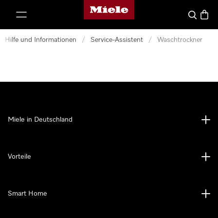
Miele-Homepage
nhalt springen
Suche
Waren
Hilfe und Informationen
/
Service-Assistent
/
Waschtrockner
Miele in Deutschland
Vorteile
Smart Home