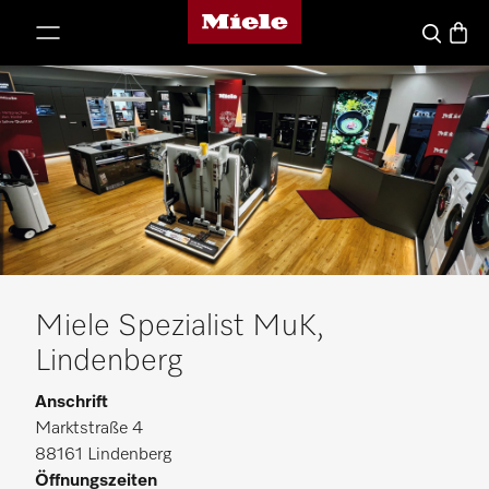
Miele-Homepage
nhalt springen
Waren
Suche
Miele Spezialist MuK,
Lindenberg
Anschrift
Marktstraße 4
88161 Lindenberg
Öffnungszeiten