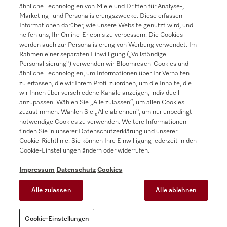
ähnliche Technologien von Miele und Dritten für Analyse-,
Marketing- und Personalisierungszwecke. Diese erfassen
Miele auf Instagram
Miele auf Facebook
Miele auf Youtube
Informationen darüber, wie unsere Website genutzt wird, und
helfen uns, Ihr Online-Erlebnis zu verbessern. Die Cookies
werden auch zur Personalisierung von Werbung verwendet. Im
Rahmen einer separaten Einwilligung („Vollständige
Personalisierung“) verwenden wir Bloomreach-Cookies und
ähnliche Technologien, um Informationen über Ihr Verhalten
zu erfassen, die wir Ihrem Profil zuordnen, um die Inhalte, die
wir Ihnen über verschiedene Kanäle anzeigen, individuell
Impressum
anzupassen. Wählen Sie „Alle zulassen“, um allen Cookies
zuzustimmen. Wählen Sie „Alle ablehnen“, um nur unbedingt
AGB
notwendige Cookies zu verwenden. Weitere Informationen
Datenschutz
finden Sie in unserer Datenschutzerklärung und unserer
Cookie-Richtlinie. Sie können Ihre Einwilligung jederzeit in den
Nutzungsbedingungen
Cookie-Einstellungen ändern oder widerrufen.
Barrierefreiheitserklärung
EU-Gesetzen über digitale Dienste
Impressum
Datenschutz
Cookies
Widerrufsantrag
Alle zulassen
Alle ablehnen
Cookie-Einstellungen
Cookie-Einstellungen