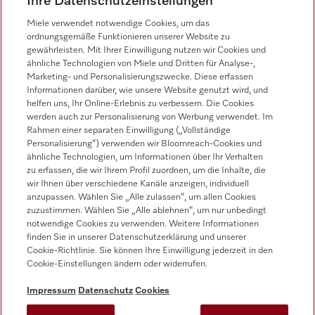
Ihre Datenschutzeinstellungen
Miele verwendet notwendige Cookies, um das
ordnungsgemäße Funktionieren unserer Website zu
gewährleisten. Mit Ihrer Einwilligung nutzen wir Cookies und
ähnliche Technologien von Miele und Dritten für Analyse-,
Marketing- und Personalisierungszwecke. Diese erfassen
Miele auf Instagram
Miele auf Facebook
Miele auf Youtube
Informationen darüber, wie unsere Website genutzt wird, und
helfen uns, Ihr Online-Erlebnis zu verbessern. Die Cookies
werden auch zur Personalisierung von Werbung verwendet. Im
Rahmen einer separaten Einwilligung („Vollständige
Personalisierung“) verwenden wir Bloomreach-Cookies und
ähnliche Technologien, um Informationen über Ihr Verhalten
zu erfassen, die wir Ihrem Profil zuordnen, um die Inhalte, die
wir Ihnen über verschiedene Kanäle anzeigen, individuell
Impressum
anzupassen. Wählen Sie „Alle zulassen“, um allen Cookies
zuzustimmen. Wählen Sie „Alle ablehnen“, um nur unbedingt
AGB
notwendige Cookies zu verwenden. Weitere Informationen
Datenschutz
finden Sie in unserer Datenschutzerklärung und unserer
Cookie-Richtlinie. Sie können Ihre Einwilligung jederzeit in den
Nutzungsbedingungen
Cookie-Einstellungen ändern oder widerrufen.
Barrierefreiheitserklärung
EU-Gesetzen über digitale Dienste
Impressum
Datenschutz
Cookies
Widerrufsantrag