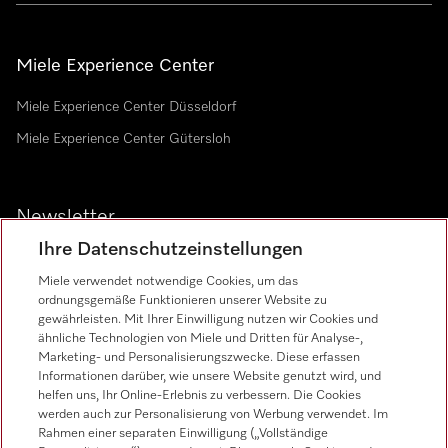
Miele Experience Center
Miele Experience Center Düsseldorf
Miele Experience Center Gütersloh
Newsletter
Ihre Datenschutzeinstellungen
Miele verwendet notwendige Cookies, um das
ordnungsgemäße Funktionieren unserer Website zu
gewährleisten. Mit Ihrer Einwilligung nutzen wir Cookies und
ähnliche Technologien von Miele und Dritten für Analyse-,
Marketing- und Personalisierungszwecke. Diese erfassen
Miele auf Instagram
Miele auf Facebook
Miele auf Youtube
Informationen darüber, wie unsere Website genutzt wird, und
helfen uns, Ihr Online-Erlebnis zu verbessern. Die Cookies
werden auch zur Personalisierung von Werbung verwendet. Im
Rahmen einer separaten Einwilligung („Vollständige