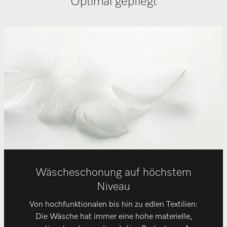
Optimal gepflegt
Wäscheschonung auf höchstem
Niveau
Von hochfunktionalen bis hin zu edlen Textilien:
Die Wäsche hat immer eine hohe materielle,