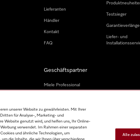
Produktneuheite
Lieferanten
Testsieger
Händler
Garantieverlänge
Kontakt
Liefer- und
FAQ
Installationsservi
Geschäftspartner
Miele Professional
Professioneller Reparateur
Miele Marine
en unserer Website zu gewährleisten. Mit Ihrer
Dritten für Analyse-, Marketing- und
Architekten und Bauträger
e Website genutzt wird, und helfen uns, Ihr Online-
on Werbung verwendet. Im Rahmen einer separaten
h-Cookies und ähnliche Technologien, um
Alle zula
, um die Inhalte, die wir Ihnen über verschiedene