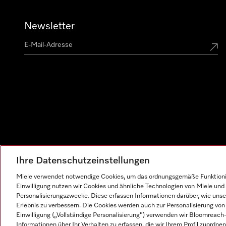
Newsletter
Ihre Datenschutzeinstellungen
Miele verwendet notwendige Cookies, um das ordnungsgemäße Funktionier
Einwilligung nutzen wir Cookies und ähnliche Technologien von Miele und 
Personalisierungszwecke. Diese erfassen Informationen darüber, wie unser
Erlebnis zu verbessern. Die Cookies werden auch zur Personalisierung v
Einwilligung („Vollständige Personalisierung“) verwenden wir Bloomreac
Informationen über Ihr Verhalten zu erfassen, die wir Ihrem Profil zuordnen