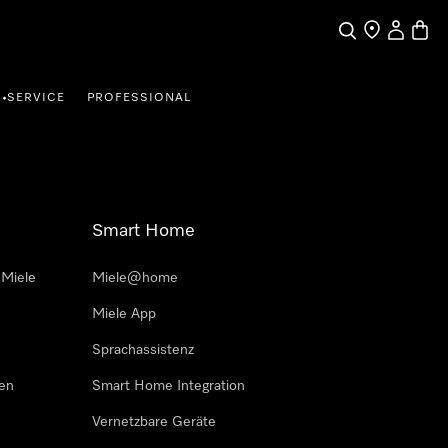
Suche
Händler finde
Mein Kun
Waren
SERVICE
PROFESSIONAL
•
Smart Home
 Miele
Miele@home
Miele App
Sprachassistenz
sen
Smart Home Integration
Vernetzbare Geräte