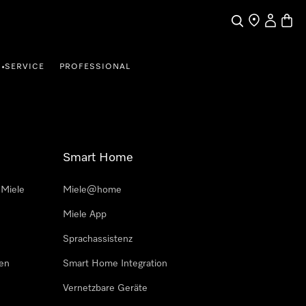
Suche
Händler finde
Mein Kun
Waren
SERVICE
PROFESSIONAL
•
Smart Home
 Miele
Miele@home
Miele App
Sprachassistenz
sen
Smart Home Integration
Vernetzbare Geräte