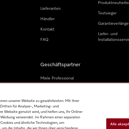
Produktneuheite
Lieferanten
Testsieger
Händler
Garantieverlänge
Kontakt
Liefer- und
FAQ
Installationsservi
Geschäftspartner
Miele Professional
Professioneller Reparateur
Miele Marine
en unserer Website zu gewährleisten. Mit Ihrer
Dritten für Analyse-, Marketing- und
Architekten und Bauträger
e Website genutzt wird, und helfen uns, Ihr Online-
on Werbung verwendet. Im Rahmen einer separaten
h-Cookies und ähnliche Technologien, um
Alle akzep
, um die Inhalte, die wir Ihnen über verschiedene