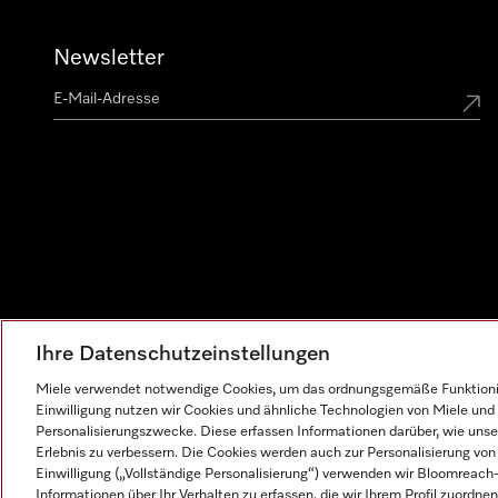
Newsletter
Ihre Datenschutzeinstellungen
Miele verwendet notwendige Cookies, um das ordnungsgemäße Funktionier
Einwilligung nutzen wir Cookies und ähnliche Technologien von Miele und 
Personalisierungszwecke. Diese erfassen Informationen darüber, wie unser
Erlebnis zu verbessern. Die Cookies werden auch zur Personalisierung v
Einwilligung („Vollständige Personalisierung“) verwenden wir Bloomreac
Informationen über Ihr Verhalten zu erfassen, die wir Ihrem Profil zuordnen