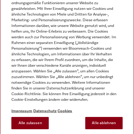
ordnungsgemäße Funktionieren unserer Website zu
gewährleisten. Mit Ihrer Einwilligung nutzen wir Cookies und
ähnliche Technologien von Miele und Dritten für Analyse-,
Marketing- und Personalisierungszwecke. Diese erfassen
Informationen darüber, wie unsere Website genutzt wird, und
helfen uns, Ihr Online-Erlebnis zu verbessern. Die Cookies
Miele auf Instagram
Miele auf Facebook
Miele auf Youtube
werden auch zur Personalisierung von Werbung verwendet. Im
Rahmen einer separaten Einwilligung („Vollständige
Personalisierung“) verwenden wir Bloomreach-Cookies und
ähnliche Technologien, um Informationen über Ihr Verhalten
zu erfassen, die wir Ihrem Profil zuordnen, um die Inhalte, die
wir Ihnen über verschiedene Kanäle anzeigen, individuell
Impressum
anzupassen. Wählen Sie „Alle zulassen“, um allen Cookies
zuzustimmen. Wählen Sie „Alle ablehnen“, um nur unbedingt
AGB
notwendige Cookies zu verwenden. Weitere Informationen
Datenschutz
finden Sie in unserer Datenschutzerklärung und unserer
Nutzungsbedingungen
Cookie-Richtlinie. Sie können Ihre Einwilligung jederzeit in den
Cookie-Einstellungen ändern oder widerrufen.
Barrierefreiheitserklärung
EU-Gesetzen über digitale Dienste
Impressum
Datenschutz
Cookies
Widerrufsantrag
Alle zulassen
Alle ablehnen
Cookie-Einstellungen