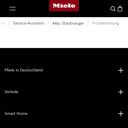
Miele-Homepage
nhalt springen
Suche
Waren
nen
/
Service-Assistent
/
Akku Staubsauger
/
Problemlösung
Miele in Deutschland
Vorteile
Smart Home