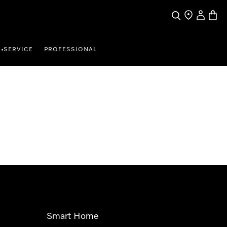
Suche
Händler finde
Mein Kun
Waren
SERVICE
PROFESSIONAL
•
Smart Home