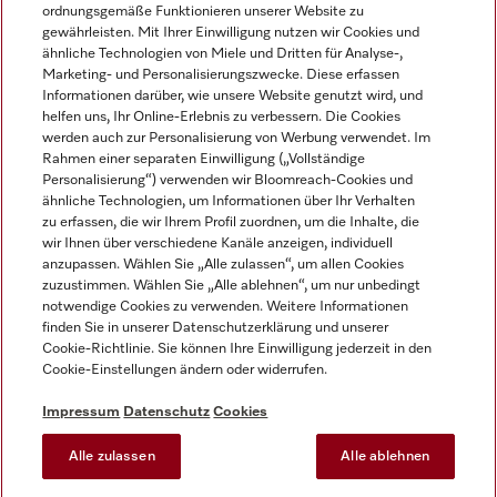
ordnungsgemäße Funktionieren unserer Website zu
gewährleisten. Mit Ihrer Einwilligung nutzen wir Cookies und
ähnliche Technologien von Miele und Dritten für Analyse-,
Marketing- und Personalisierungszwecke. Diese erfassen
Informationen darüber, wie unsere Website genutzt wird, und
helfen uns, Ihr Online-Erlebnis zu verbessern. Die Cookies
Miele auf Instagram
Miele auf Facebook
Miele auf Youtube
werden auch zur Personalisierung von Werbung verwendet. Im
Rahmen einer separaten Einwilligung („Vollständige
Personalisierung“) verwenden wir Bloomreach-Cookies und
ähnliche Technologien, um Informationen über Ihr Verhalten
zu erfassen, die wir Ihrem Profil zuordnen, um die Inhalte, die
wir Ihnen über verschiedene Kanäle anzeigen, individuell
Impressum
anzupassen. Wählen Sie „Alle zulassen“, um allen Cookies
zuzustimmen. Wählen Sie „Alle ablehnen“, um nur unbedingt
AGB
notwendige Cookies zu verwenden. Weitere Informationen
Datenschutz
finden Sie in unserer Datenschutzerklärung und unserer
Nutzungsbedingungen
Cookie-Richtlinie. Sie können Ihre Einwilligung jederzeit in den
Cookie-Einstellungen ändern oder widerrufen.
Barrierefreiheitserklärung
EU-Gesetzen über digitale Dienste
Impressum
Datenschutz
Cookies
Widerrufsantrag
Alle zulassen
Alle ablehnen
Cookie-Einstellungen