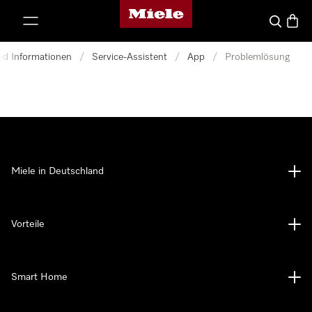
Miele-Homepage
nhalt springen
Suche
Waren
und Informationen
/
Service-Assistent
/
App
/
Problemlösung
Miele in Deutschland
Vorteile
Smart Home