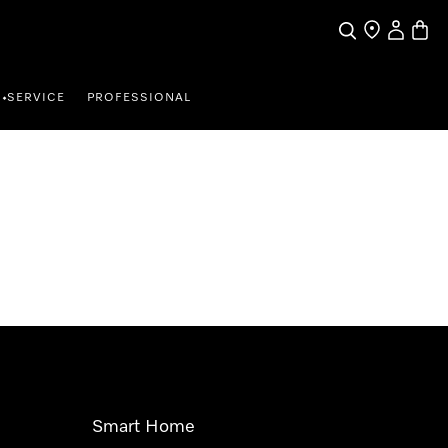
Suche
Händler finde
Mein Kun
Waren
SERVICE
PROFESSIONAL
•
Smart Home