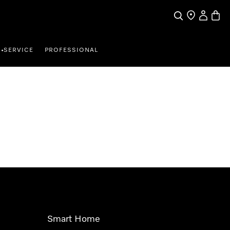
Suche
Händler finde
Mein Kun
Waren
SERVICE
PROFESSIONAL
•
Smart Home