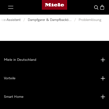
Miele-Homepage
nhalt springen
Suche
Waren
vice-Assistent
/
Dampfgarer & Dampfbacköfen
/
Problemlösung
Miele in Deutschland
Vorteile
Smart Home