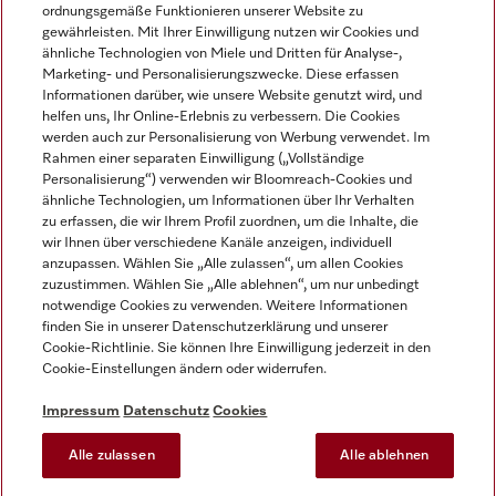
ordnungsgemäße Funktionieren unserer Website zu
gewährleisten. Mit Ihrer Einwilligung nutzen wir Cookies und
ähnliche Technologien von Miele und Dritten für Analyse-,
Marketing- und Personalisierungszwecke. Diese erfassen
Informationen darüber, wie unsere Website genutzt wird, und
helfen uns, Ihr Online-Erlebnis zu verbessern. Die Cookies
Miele auf Instagram
Miele auf Facebook
Miele auf Youtube
werden auch zur Personalisierung von Werbung verwendet. Im
Rahmen einer separaten Einwilligung („Vollständige
Personalisierung“) verwenden wir Bloomreach-Cookies und
ähnliche Technologien, um Informationen über Ihr Verhalten
zu erfassen, die wir Ihrem Profil zuordnen, um die Inhalte, die
wir Ihnen über verschiedene Kanäle anzeigen, individuell
Impressum
anzupassen. Wählen Sie „Alle zulassen“, um allen Cookies
zuzustimmen. Wählen Sie „Alle ablehnen“, um nur unbedingt
AGB
notwendige Cookies zu verwenden. Weitere Informationen
Datenschutz
finden Sie in unserer Datenschutzerklärung und unserer
Nutzungsbedingungen
Cookie-Richtlinie. Sie können Ihre Einwilligung jederzeit in den
Cookie-Einstellungen ändern oder widerrufen.
Barrierefreiheitserklärung
EU-Gesetzen über digitale Dienste
Impressum
Datenschutz
Cookies
Widerrufsantrag
Alle zulassen
Alle ablehnen
Cookie-Einstellungen