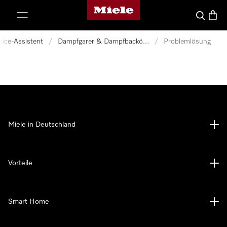
Miele-Homepage
nhalt springen
Suche
Waren
vice-Assistent
/
Dampfgarer & Dampfbacköfen
/
Problemlösung
Miele in Deutschland
Vorteile
Smart Home