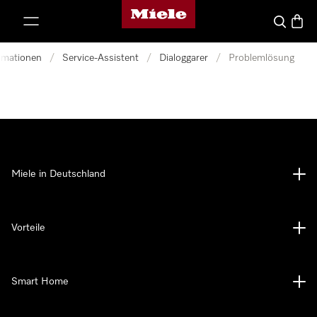
Miele-Homepage
nhalt springen
Suche
Waren
ormationen
/
Service-Assistent
/
Dialoggarer
/
Problemlösung
Miele in Deutschland
Vorteile
Smart Home