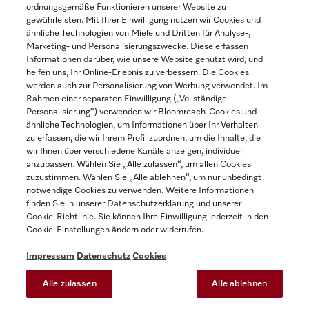
ordnungsgemäße Funktionieren unserer Website zu
gewährleisten. Mit Ihrer Einwilligung nutzen wir Cookies und
ähnliche Technologien von Miele und Dritten für Analyse-,
Marketing- und Personalisierungszwecke. Diese erfassen
Informationen darüber, wie unsere Website genutzt wird, und
helfen uns, Ihr Online-Erlebnis zu verbessern. Die Cookies
Miele auf Instagram
Miele auf Facebook
Miele auf Youtube
werden auch zur Personalisierung von Werbung verwendet. Im
Rahmen einer separaten Einwilligung („Vollständige
Personalisierung“) verwenden wir Bloomreach-Cookies und
ähnliche Technologien, um Informationen über Ihr Verhalten
zu erfassen, die wir Ihrem Profil zuordnen, um die Inhalte, die
wir Ihnen über verschiedene Kanäle anzeigen, individuell
Impressum
anzupassen. Wählen Sie „Alle zulassen“, um allen Cookies
zuzustimmen. Wählen Sie „Alle ablehnen“, um nur unbedingt
AGB
notwendige Cookies zu verwenden. Weitere Informationen
Datenschutz
finden Sie in unserer Datenschutzerklärung und unserer
Nutzungsbedingungen
Cookie-Richtlinie. Sie können Ihre Einwilligung jederzeit in den
Cookie-Einstellungen ändern oder widerrufen.
Barrierefreiheitserklärung
EU-Gesetzen über digitale Dienste
Impressum
Datenschutz
Cookies
Widerrufsantrag
Alle zulassen
Alle ablehnen
Cookie-Einstellungen