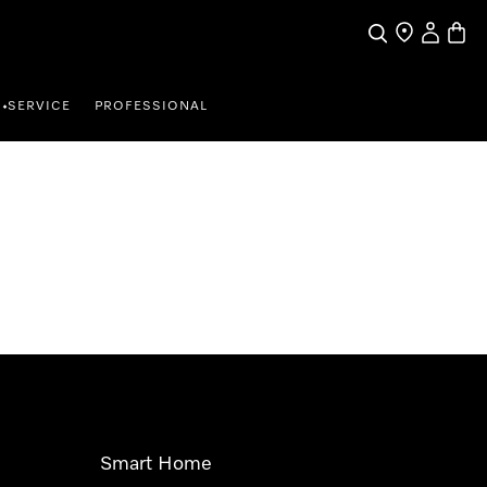
Suche
Händler finde
Mein Kun
Waren
SERVICE
PROFESSIONAL
•
Smart Home