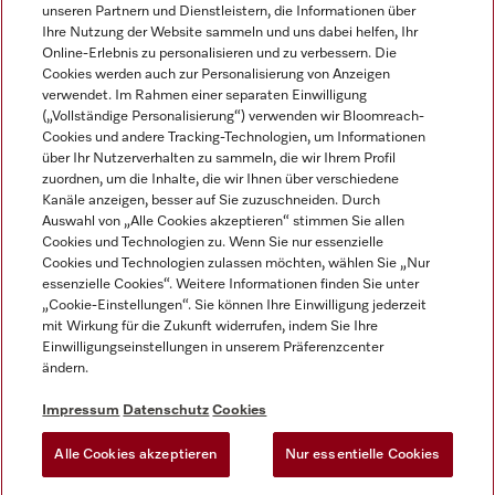
unseren Partnern und Dienstleistern, die Informationen über
Ihre Nutzung der Website sammeln und uns dabei helfen, Ihr
Online-Erlebnis zu personalisieren und zu verbessern. Die
Cookies werden auch zur Personalisierung von Anzeigen
verwendet. Im Rahmen einer separaten Einwilligung
(„Vollständige Personalisierung“) verwenden wir Bloomreach-
Miele auf Instagram
Miele auf Facebook
Miele auf Youtube
Cookies und andere Tracking-Technologien, um Informationen
über Ihr Nutzerverhalten zu sammeln, die wir Ihrem Profil
zuordnen, um die Inhalte, die wir Ihnen über verschiedene
Kanäle anzeigen, besser auf Sie zuzuschneiden. Durch
Auswahl von „Alle Cookies akzeptieren“ stimmen Sie allen
Cookies und Technologien zu. Wenn Sie nur essenzielle
Impressum
Cookies und Technologien zulassen möchten, wählen Sie „Nur
essenzielle Cookies“. Weitere Informationen finden Sie unter
AGB
„Cookie-Einstellungen“. Sie können Ihre Einwilligung jederzeit
Datenschutz
mit Wirkung für die Zukunft widerrufen, indem Sie Ihre
Nutzungsbedingungen
Einwilligungseinstellungen in unserem Präferenzcenter
ändern.
Barrierefreiheitserklärung
EU-Gesetzen über digitale Dienste
Impressum
Datenschutz
Cookies
Widerrufsantrag
Alle Cookies akzeptieren
Nur essentielle Cookies
Cookie Einstellungen