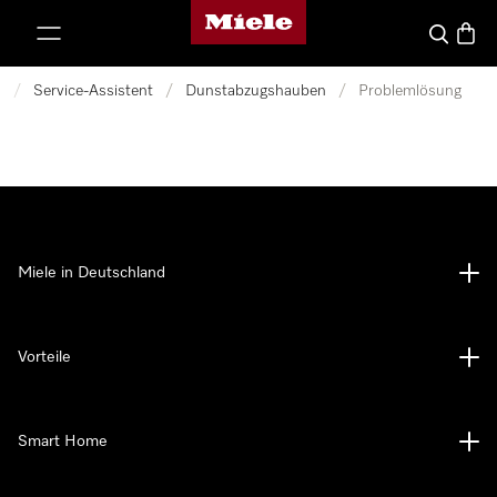
Miele-Homepage
nhalt springen
Suche
Waren
n
/
Service-Assistent
/
Dunstabzugshauben
/
Problemlösung
Miele in Deutschland
Vorteile
Smart Home