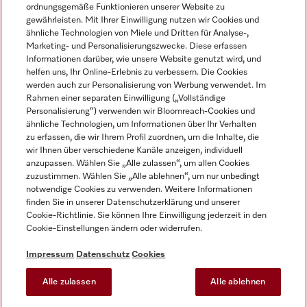
ordnungsgemäße Funktionieren unserer Website zu
gewährleisten. Mit Ihrer Einwilligung nutzen wir Cookies und
ähnliche Technologien von Miele und Dritten für Analyse-,
Marketing- und Personalisierungszwecke. Diese erfassen
Informationen darüber, wie unsere Website genutzt wird, und
helfen uns, Ihr Online-Erlebnis zu verbessern. Die Cookies
Miele auf Instagram
Miele auf Facebook
Miele auf Youtube
werden auch zur Personalisierung von Werbung verwendet. Im
Rahmen einer separaten Einwilligung („Vollständige
Personalisierung“) verwenden wir Bloomreach-Cookies und
ähnliche Technologien, um Informationen über Ihr Verhalten
zu erfassen, die wir Ihrem Profil zuordnen, um die Inhalte, die
wir Ihnen über verschiedene Kanäle anzeigen, individuell
Impressum
anzupassen. Wählen Sie „Alle zulassen“, um allen Cookies
zuzustimmen. Wählen Sie „Alle ablehnen“, um nur unbedingt
AGB
notwendige Cookies zu verwenden. Weitere Informationen
Datenschutz
finden Sie in unserer Datenschutzerklärung und unserer
Nutzungsbedingungen
Cookie-Richtlinie. Sie können Ihre Einwilligung jederzeit in den
Cookie-Einstellungen ändern oder widerrufen.
Barrierefreiheitserklärung
EU-Gesetzen über digitale Dienste
Impressum
Datenschutz
Cookies
Widerrufsantrag
Alle zulassen
Alle ablehnen
Cookie-Einstellungen