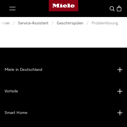
Miele-Homepage
nhalt springen
Suche
Waren
tionen
/
Service-Assistent
/
Geschirrspülen
/
Problemlösung
Miele in Deutschland
Vorteile
Smart Home