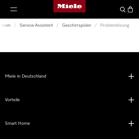
Miele-Homepage
nhalt springen
Suche
Waren
tionen
/
Service-Assistent
/
Geschirrspülen
/
Problemlösung
Miele in Deutschland
Vorteile
Smart Home