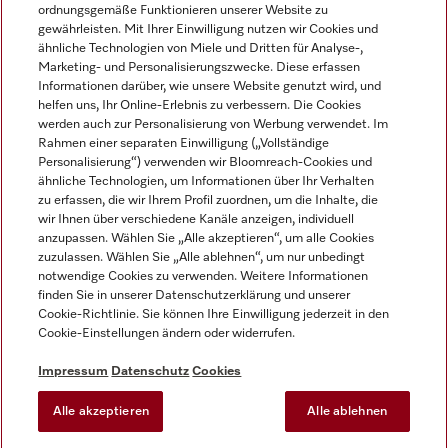
ordnungsgemäße Funktionieren unserer Website zu
gewährleisten. Mit Ihrer Einwilligung nutzen wir Cookies und
ähnliche Technologien von Miele und Dritten für Analyse-,
Marketing- und Personalisierungszwecke. Diese erfassen
Informationen darüber, wie unsere Website genutzt wird, und
helfen uns, Ihr Online-Erlebnis zu verbessern. Die Cookies
Miele auf Instagram
Miele auf Facebook
Miele auf Youtube
werden auch zur Personalisierung von Werbung verwendet. Im
Rahmen einer separaten Einwilligung („Vollständige
Personalisierung“) verwenden wir Bloomreach-Cookies und
ähnliche Technologien, um Informationen über Ihr Verhalten
zu erfassen, die wir Ihrem Profil zuordnen, um die Inhalte, die
wir Ihnen über verschiedene Kanäle anzeigen, individuell
Impressum
anzupassen. Wählen Sie „Alle akzeptieren“, um alle Cookies
zuzulassen. Wählen Sie „Alle ablehnen“, um nur unbedingt
AGB
notwendige Cookies zu verwenden. Weitere Informationen
Datenschutz
finden Sie in unserer Datenschutzerklärung und unserer
Nutzungsbedingungen
Cookie-Richtlinie. Sie können Ihre Einwilligung jederzeit in den
Cookie-Einstellungen ändern oder widerrufen.
Barrierefreiheitserklärung
EU-Gesetzen über digitale Dienste
Impressum
Datenschutz
Cookies
Widerrufsantrag
Alle akzeptieren
Alle ablehnen
Cookie-Einstellungen